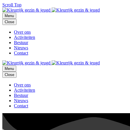
Scroll Top
Menu
Close
Over ons
Activiteiten
Bestuur
Nieuws
Contact
Menu
Close
Over ons
Activiteiten
Bestuur
Nieuws
Contact